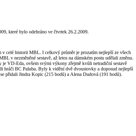
09, které bylo odehráno ve čtvrtek 26.2.2009.
v celé historii MBL. I celkový průměr je prozatím nejlepší ze všech
íky MBL v nezměněné sestavě, až letos na dámském postu udělali změnu.
ky je VD-Eda, ovšem svými výkony zřejmě kvůli netradiční sestavě
dli hráči BC Paluba. Byly k vidění dvě dvoustovky a doposud nejlepší
 se přidali Jindra Kopic (215 bodů) a Alena Dudová (191 bodů).