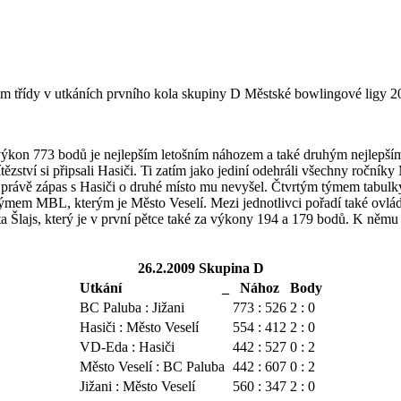
 třídy v utkáních prvního kola skupiny D Městské bowlingové ligy 20
výkon 773 bodů je nejlepším letošním náhozem a také druhým nejlepším 
ězství si připsali Hasiči. Ti zatím jako jediní odehráli všechny ročn
 právě zápas s Hasiči o druhé místo mu nevyšel. Čtvrtým týmem tabul
 týmem MBL, kterým je Město Veselí. Mezi jednotlivci pořadí také ovlá
 Šlajs, který je v první pětce také za výkony 194 a 179 bodů. K němu
26.2.2009 Skupina D
Utkání _
Nához
Body
BC Paluba : Jižani
773 : 526
2 : 0
Hasiči : Město Veselí
554 : 412
2 : 0
VD-Eda : Hasiči
442 : 527
0 : 2
Město Veselí : BC Paluba
442 : 607
0 : 2
Jižani : Město Veselí
560 : 347
2 : 0