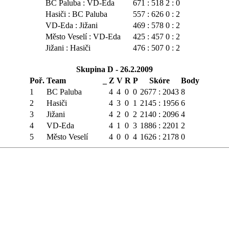
BC Paluba : VD-Eda
671 : 518
2 : 0
Hasiči : BC Paluba
557 : 626
0 : 2
VD-Eda : Jižani
469 : 578
0 : 2
Město Veselí : VD-Eda
425 : 457
0 : 2
Jižani : Hasiči
476 : 507
0 : 2
Skupina D - 26.2.2009
Poř.
Team _
Z
V
R
P
Skóre
Body
1
BC Paluba
4
4
0
0
2677 : 2043
8
2
Hasiči
4
3
0
1
2145 : 1956
6
3
Jižani
4
2
0
2
2140 : 2096
4
4
VD-Eda
4
1
0
3
1886 : 2201
2
5
Město Veselí
4
0
0
4
1626 : 2178
0