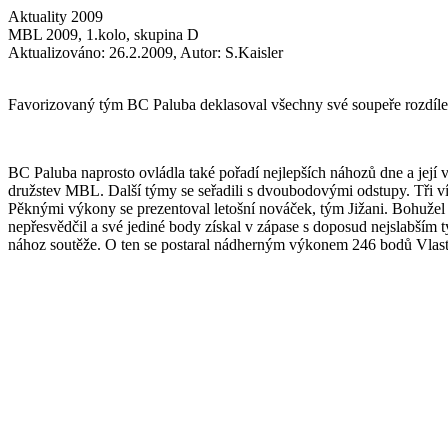
Aktuality 2009
MBL 2009, 1.kolo, skupina D
Aktualizováno: 26.2.2009, Autor: S.Kaisler
Favorizovaný tým BC Paluba deklasoval všechny své soupeře rozdílem
BC Paluba naprosto ovládla také pořadí nejlepších náhozů dne a její 
družstev MBL. Další týmy se seřadili s dvoubodovými odstupy. Tři vít
Pěknými výkony se prezentoval letošní nováček, tým Jižani. Bohužel
nepřesvědčil a své jediné body získal v zápase s doposud nejslabším
nához soutěže. O ten se postaral nádherným výkonem 246 bodů Vlasta