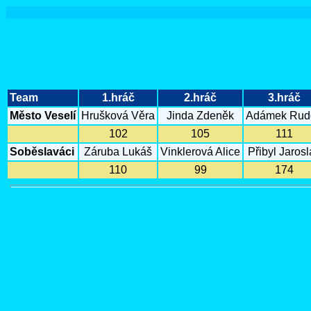
Team
1.hráč
2.hráč
3.hráč
Město Veselí
Hrušková Věra
Jinda Zdeněk
Adámek Rudo
102
105
111
Soběslaváci
Záruba Lukáš
Vinklerová Alice
Přibyl Jarosl
110
99
174