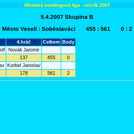
Městská bowlingová liga - ročník 2007
5.4.2007 Skupina B
Město Veselí : Soběslaváci 455 : 561 0 : 2
4.hráč
Celkem
Body
lf
Novák Jaromír
137
455
0
av
Korbel Jaroslav
178
561
2