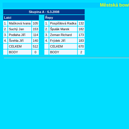
Městská bowli
Skupina A - 6.3.2008
Laici
Řepy
1.
Mašková Ivana
105
1.
Pospíšilová Radka
132
2.
Suchý Jan
153
2.
Špulák Marek
182
3.
Podlaha Jiří
114
3.
Zeman Richard
173
4.
Švehla Jiří
140
4.
Frýdek Jiří
183
CELKEM
512
CELKEM
670
BODY
0
BODY
2