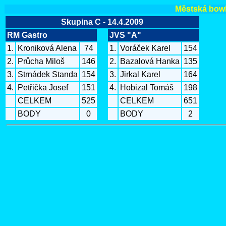
Městská bowli
Skupina C - 14.4.2009
RM Gastro
JVS "A"
1.
Kroniková Alena
74
1.
Voráček Karel
154
2.
Průcha Miloš
146
2.
Bazalová Hanka
135
3.
Strnádek Standa
154
3.
Jirkal Karel
164
4.
Petřička Josef
151
4.
Hobizal Tomáš
198
CELKEM
525
CELKEM
651
BODY
0
BODY
2