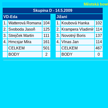
Městská bowli
Skupina D - 14.5.2009
VD-Eda
Jižani
1.
Watterová Romana
104
1.
Koubová Hanka
102
2.
Svoboda Jasoň
125
2.
Krampera Vladimír
114
3.
Strejček Martin
111
3.
Novotný Boris
137
4.
Hrncsjar Míra
161
4.
Vlnas Jan
114
CELKEM
501
CELKEM
467
BODY
2
BODY
0